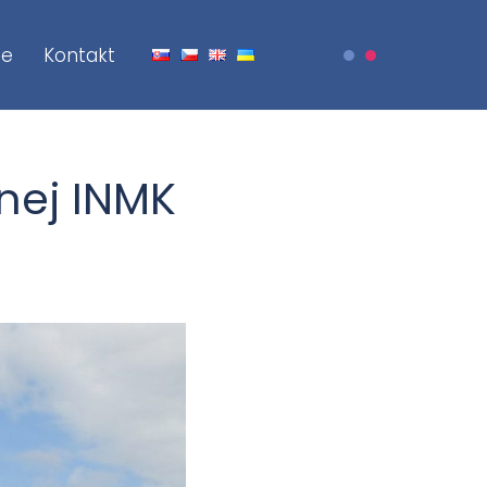
je
Kontakt
nej INMK