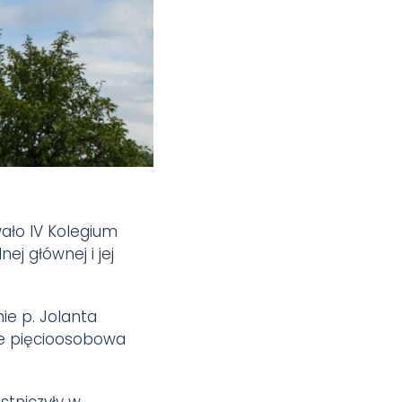
wało IV Kolegium
j głównej i jej
e p. Jolanta
ie pięcioosobowa
stniczyły w