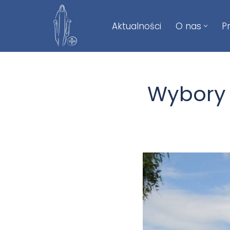
Aktualności
O nas
P
Przejdź
do
treści
Wybory 