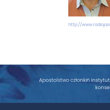
http://www.radioja
Apostolstwo członkiń Instytut
konsek