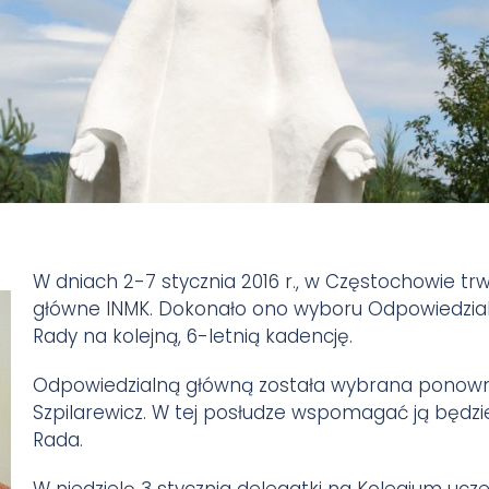
W dniach 2-7 stycznia 2016 r., w Częstochowie tr
główne INMK. Dokonało ono wyboru Odpowiedzialne
Rady na kolejną, 6-letnią kadencję.
Odpowiedzialną główną została wybrana ponowni
Szpilarewicz. W tej posłudze wspomagać ją będz
Rada.
W niedzielę 3 stycznia delegatki na Kolegium ucze