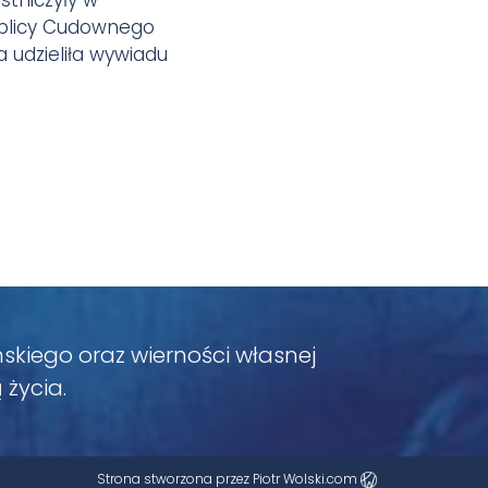
kaplicy Cudownego
 udzieliła wywiadu
ńskiego oraz wierności własnej
 życia.
Strona stworzona przez
Piotr Wolski.com