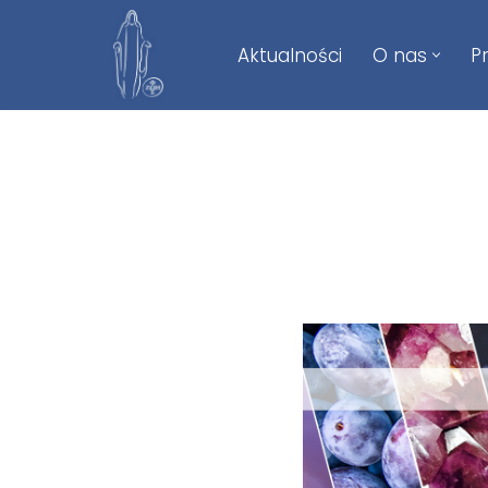
Aktualności
O nas
P
Przejdź
do
treści