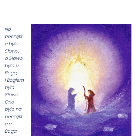
Na
początk
u było
Słowo,
a Słowo
było u
Boga,
i Bogiem
było
Słowo.
Ono
było na
początk
u u
Boga.