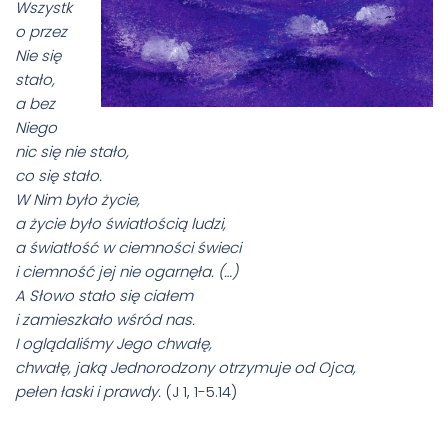
Wszystk
o przez
Nie się
stało,
a bez
Niego
nic się nie stało,
co się stało.
W Nim było życie,
a życie było światłością ludzi,
a światłość w ciemności świeci
i ciemność jej nie ogarnęła. (…)
A Słowo stało się ciałem
i zamieszkało wśród nas.
I oglądaliśmy Jego chwałę,
chwałę, jaką Jednorodzony otrzymuje od Ojca,
pełen łaski i prawdy.
(J 1, 1-5.14)