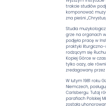
Wyższym Instytucie 
trakcie studiów pod
komponować muzykę d
zna pieśni „Chrystus
Studia muzykologicz
grze na organach w 
podjęła pracę w Ins
praktyki liturgiczn
rodzącym się Ruchu 
Kopiej Górce w czas
tylko oazy, ale równ
zredagowany przez G
W lutym 1981 roku G
Niemczech, posługu
Carlsbergu. Tutaj ró
parafiach Polskiej M
została uhonorowa