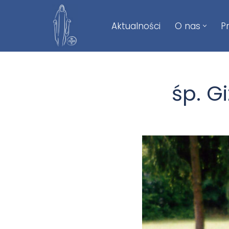
Aktualności
O nas
P
Przejdź
do
treści
śp. G