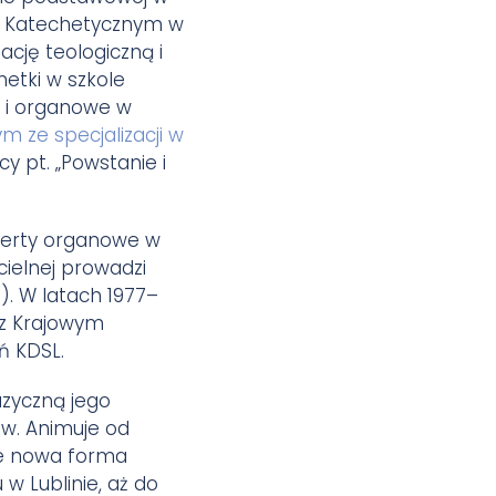
ie Katechetycznym w
ację teologiczną i
etki w szkole
e i organowe w
 ze specjalizacji w
y pt. „Powstanie i
ncerty organowe w
cielnej prowadzi
). W latach 1977–
 z Krajowym
ń KDSL.
uzyczną jego
ów. Animuje od
je nowa forma
w Lublinie, aż do