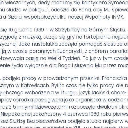
 wieczornych, kiedy modlimy się kantykiem Symeona:
 słudze w pokoju…”, odeszła do Pana, aby Mu śpiewa
ra Gizela, współzałożycielka naszej Wspólnoty INMK.
 się 10 grudnia 1939 r. w Strzybnicy na Górnym Śląsku.
zygodę z muzyką, ucząc się gry na fortepianie najpie
cznej. Jako nastolatka zaczęła pomagać siostrze or
a ją w czasie porannych Eucharystii, z chórem parafia
owywała pasję na Wielki Tydzień. To już w tym czasie
enie życia wyłącznie dla Boga i służenia Mu przez muzyk
. podjęła pracę w prowadzonym przez ks. Franciszka
nym w Katowicach. Był to czas nie tylko pracy, ale r
łębszego wchodzenia w liturgię, język łaciński, chorał 
licy ośrodka posługiwała jako organistka w codziennej
raz z 5 innymi dziewczętami rozpoczęła dwuletni ok
Niepokalanej zakończony 4 czerwca 1960 roku pierws
przez Służbę Bezpieczeństwa podjęła studia najpierw 