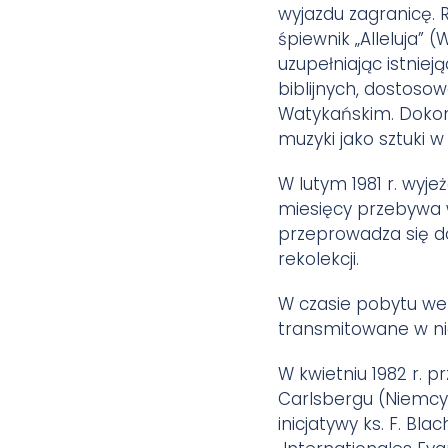
wyjazdu zagranicę. 
śpiewnik „Alleluja” 
uzupełniając istnie
biblijnych, dostoso
Watykańskim. Dokonu
muzyki jako sztuki w
W lutym 1981 r. wyje
miesięcy przebywa 
przeprowadza się do 
rekolekcji.
W czasie pobytu we
transmitowane w nie
W kwietniu 1982 r. 
Carlsbergu (Niemcy)
inicjatywy ks. F. Bl