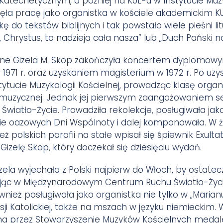
Katechetycznym, a później na KUL-u w Instytucie Muzyk
jęła pracę jako organistka w kościele akademickim KU
o tekstów biblijnych i tak powstało wiele pieśni lit
, Chrystus, to nadzieja cała nasza” lub „Duch Pański n
ne Gizela M. Skop zakończyła koncertem dyplomowym
1971 r. oraz uzyskaniem magisterium w 1972 r. Po uz
tytucie Muzykologii Kościelnej, prowadząc klasę organ
o-muzycznej. Jednak jej pierwszym zaangażowaniem s
Światło-Życie. Prowadziła rekolekcje, posługiwała jak
ie oazowych Dni Wspólnoty i dalej komponowała. W życ
ież polskich parafii na stałe wpisał się śpiewnik Exult
izelę Skop, który doczekał się dziesięciu wydań.
izela wyjechała z Polski najpierw do Włoch, by ostate
jąc w Międzynarodowym Centrum Ruchu Światło-Życ
wnież posługiwała jako organistka nie tylko w „Marianu
isji Katolickiej, także na mszach w języku niemieckim. 
na przez Stowarzyszenie Muzyków Kościelnych med