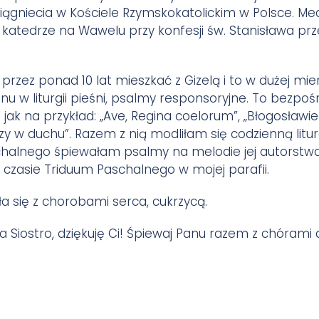
iągniecia w Kościele Rzymskokatolickim w Polsce. Me
w katedrze na Wawelu przy konfesji św. Stanisława prz
przez ponad 10 lat mieszkać z Gizelą i to w dużej mierz
 w liturgii pieśni, psalmy responsoryjne. To bezpośre
 jak na przykład: „Ave, Regina coelorum”, „Błogosławieni
zy w duchu”. Razem z nią modliłam się codzienną litur
halnego śpiewałam psalmy na melodie jej autorstwa. 
czasie Triduum Paschalnego w mojej parafii.
ła się z chorobami serca, cukrzycą.
 Siostro, dziękuję Ci! Śpiewaj Panu razem z chórami a