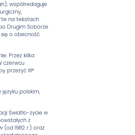
ań); współredaguje
urgiczny,
rte na tekstach
i po Drugim Soborze
 się o obecność
e. Przez kilka
W czerwcu
y przeżyć III°
języku polskim,
cji Światło-życie w
powstałych z
 (od 1982 r.) oraz