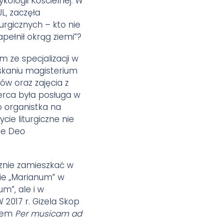
ologii Kościelnej. W
L, zaczęła
urgicznych – kto nie
apełnił okrąg ziemi”?
 ze specjalizacji w
yskaniu magisterium
ów oraz zajęcia z
erca była posługa w
o organistka na
ie liturgiczne nie
ate Deo
cznie zamieszkać w
ie „Marianum” w
m”, ale i w
W 2017 r. Gizela Skop
alem
Per musicam ad