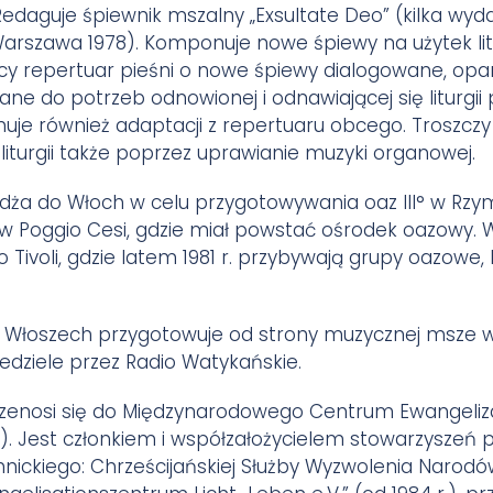
Redaguje śpiewnik mszalny „Exsultate Deo” (kilka wyd
(Warszawa 1978). Komponuje nowe śpiewy na użytek lit
jący repertuar pieśni o nowe śpiewy dialogowane, opa
wane do potrzeb odnowionej i odnawiającej się liturgi
je również adaptacji z repertuaru obcego. Troszczy
 liturgii także poprzez uprawianie muzyki organowej.
żdża do Włoch w celu przygotowywania oaz III° w Rzymi
w Poggio Cesi, gdzie miał powstać ośrodek oazowy. 
Tivoli, gdzie latem 1981 r. przybywają grupy oazowe, b
 Włoszech przygotowuje od strony muzycznej msze w 
dziele przez Radio Watykańskie.
przenosi się do Międzynarodowego Centrum Ewangeliza
. Jest członkiem i współzałożycielem stowarzyszeń 
achnickiego: Chrześcijańskiej Służby Wyzwolenia Narodów