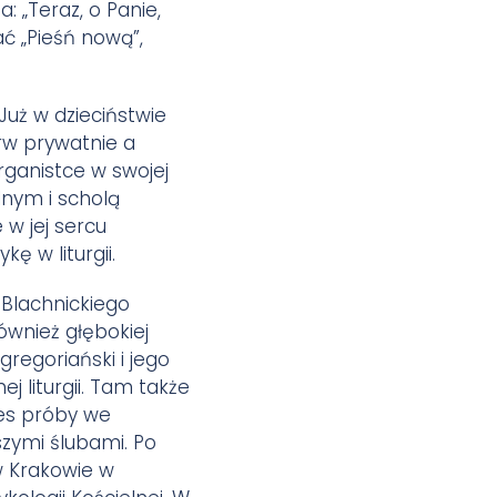
 „Teraz, o Panie,
ć „Pieśń nową”,
 Już w dzieciństwie
rw prywatnie a
ganistce w swojej
lnym i scholą
 w jej sercu
ę w liturgii.
 Blachnickiego
ównież głębokiej
gregoriański i jego
 liturgii. Tam także
res próby we
zymi ślubami. Po
w Krakowie w