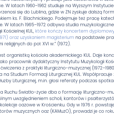
e. W latach 1960–1962 studiuje na Wyższym Instytuc
przenosi się do Lublina, gdzie w ZN zyskuje dalszą form
iem ks. F. Blachnickiego. Podejmuje też pracę katech
ie. W latach 1965–1972 odbywa studia muzykologiczn
i Kościelnej KUL,
które kończy koncertem dyplomowym
1971) oraz uzyskaniem magisterium
na podstawie prac
 religijnych do poł. XVI w.” (1972).
jest organistką kościoła akademickiego KUL. Daje ko
ako pracownik dydaktyczny Instytutu Muzykologii Koś
ćwiczenia z praktyki liturgiczno-muzycznej (1972–1980
ia na Studium Formacji Liturgicznej KUL. Współpracuje
żby Liturgicznej, m.in. głosi referaty podczas spotka
ia Ruchu Światło-życie dba o formację liturgiczno-m
lnym uwzględnieniem scholi, kantorów i psałterzyst
kolekcje oazowe w Krościenku. Gdy w 1976 r. powsta
atorów muzycznych oaz (KAMuzO), prowadzi je co roku 