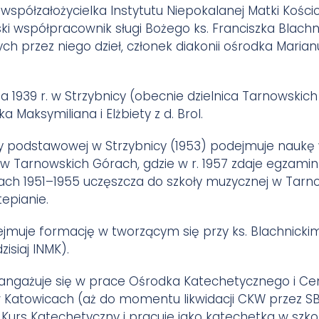
współzałożycielka Instytutu Niepokalanej Matki Kościo
ski współpracownik sługi Bożego ks. Franciszka Blach
ych przez niego dzieł, członek diakonii ośrodka Mari
nia 1939 r. w Strzybnicy (obecnie dzielnica Tarnowskich
ka Maksymiliana i Elżbiety z d. Brol.
ły podstawowej w Strzybnicy (1953) podejmuje naukę
 Tarnowskich Górach, gdzie w r. 1957 zdaje egzamin
ach 1951–1955 uczęszcza do szkoły muzycznej w Tarn
tepianie.
ejmuje formację w tworzącym się przy ks. Blachnicki
isiaj INMK).
angażuje się w prace Ośrodka Katechetycznego i Cent
 Katowicach (aż do momentu likwidacji CKW przez SB
Kurs Katechetyczny i pracuje jako katechetka w szk