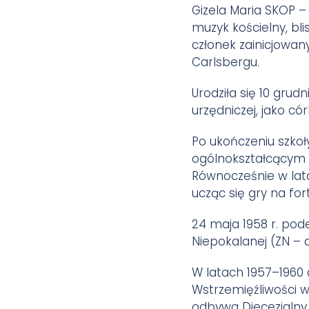
Gizela Maria SKOP – 
muzyk kościelny, bli
członek zainicjowan
Carlsbergu.
Urodziła się 10 grud
urzędniczej, jako cór
Po ukończeniu szko
ogólnokształcącym w
Równocześnie w lat
ucząc się gry na for
24 maja 1958 r. pod
Niepokalanej (ZN – dz
W latach 1957–1960 
Wstrzemięźliwości w
odbywa Diecezjalny 