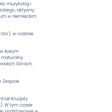
ła, muzykolog i
nickiego, aktywny
anum w niemieckim
 Gór), w rodzinie
 w liceum
 maturalny.
owskich Górach,
m Zespole
rali Krucjaty
). W tym czasie
ole podstawowej w