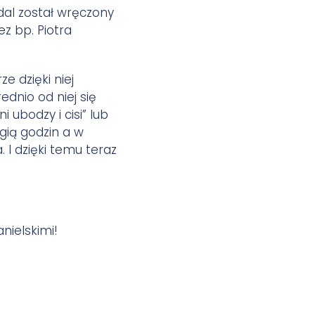
dal został wręczony
ez bp. Piotra
e dzięki niej
dnio od niej się
 ubodzy i cisi” lub
gią godzin a w
I dzięki temu teraz
nielskimi!