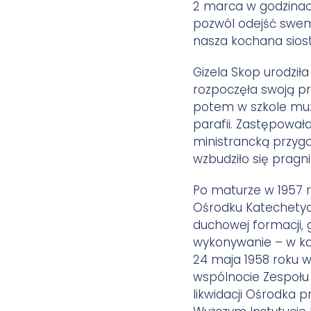
2 marca w godzinach
pozwól odejść swemu
nasza kochana siost
Gizela Skop urodziła
rozpoczęła swoją pr
potem w szkole muzy
parafii. Zastępował
ministrancką przygot
wzbudziło się pragni
Po maturze w 1957 r
Ośrodku Katechetycz
duchowej formacji, g
wykonywanie – w kap
24 maja 1958 roku w
wspólnocie Zespołu 
likwidacji Ośrodka 