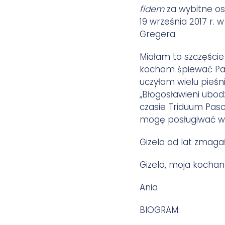
fidem
za wybitne os
19 września 2017 r. 
Gregera.
Miałam to szczęście 
kocham śpiewać Panu
uczyłam wielu pieśni
„Błogosławieni ubod
czasie Triduum Pasc
mogę posługiwać w 
Gizela od lat zmaga
Gizelo, moja kochana
Ania
BIOGRAM: