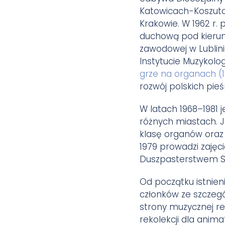
Katowicach-Koszutc
Krakowie. W 1962 r. 
duchową pod kierunk
zawodowej w Lublin
Instytucie Muzykologi
grze na organach (
rozwój polskich pieśni
W latach 1968–1981 
różnych miastach. J
klasę organów oraz 
1979 prowadzi zajęc
Duszpasterstwem Słu
Od początku istnien
członków ze szczegó
strony muzycznej re
rekolekcji dla anim