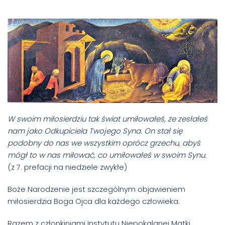
W swoim miłosierdziu tak świat umiłowałeś, że zesłałeś
nam jako Odkupiciela Twojego Syna. On stał się
podobny do nas we wszystkim oprócz grzechu, abyś
mógł to w nas miłować, co umiłowałeś w swoim Synu.
(z 7. prefacji na niedziele zwykłe)
Boże Narodzenie jest szczególnym objawieniem
miłosierdzia Boga Ojca dla każdego człowieka.
Razem z członkiniami Instytutu Niepokalanej Matki