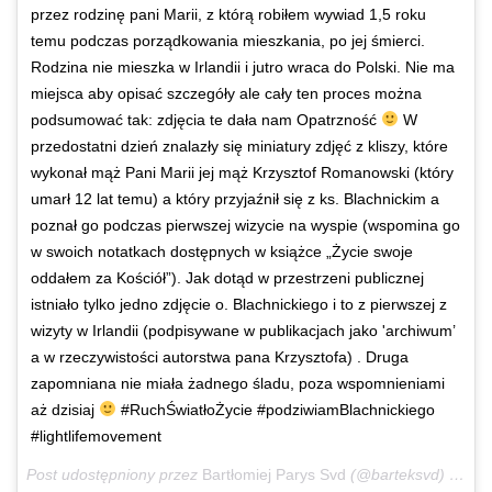
przez rodzinę pani Marii, z którą robiłem wywiad 1,5 roku
temu podczas porządkowania mieszkania, po jej śmierci.
Rodzina nie mieszka w Irlandii i jutro wraca do Polski. Nie ma
miejsca aby opisać szczegóły ale cały ten proces można
podsumować tak: zdjęcia te dała nam Opatrzność
W
przedostatni dzień znalazły się miniatury zdjęć z kliszy, które
wykonał mąż Pani Marii jej mąż Krzysztof Romanowski (który
umarł 12 lat temu) a który przyjaźnił się z ks. Blachnickim a
poznał go podczas pierwszej wizycie na wyspie (wspomina go
w swoich notatkach dostępnych w książce „Życie swoje
oddałem za Kościół”). Jak dotąd w przestrzeni publicznej
istniało tylko jedno zdjęcie o. Blachnickiego i to z pierwszej z
wizyty w Irlandii (podpisywane w publikacjach jako 'archiwum’
a w rzeczywistości autorstwa pana Krzysztofa) . Druga
zapomniana nie miała żadnego śladu, poza wspomnieniami
aż dzisiaj
#RuchŚwiatłoŻycie #podziwiamBlachnickiego
#lightlifemovement
Post udostępniony przez
Bartłomiej Parys Svd
(@barteksvd)
Lut 1