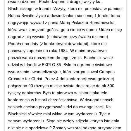
światło dzienne. Pochodzą one z drugiej wizyty ks.
Blachnickiego w Irlandii. Wizyty, która nie pozostała w pamięci
Ruchu Światło-Życie a dowiedziałem się o niej 1,5 roku temu
nagrywając wywiad z panią Marią Piskozub-Romanowską,
która wraz z mężem gościła go u siebie w domu. Udało mi się
nagrać z nią wywiad (niebawem ujrzy światło dzienne).
Podała ona daty (z konkretnymi dowodami), które nie
pasowały zupełnie do roku 1984. W moim prywatnym
poszukiwaniu doszedłem do tego, że ks. Blachnicki wziął
udział w Irlandii w EXPLO 85. Było to ogromne światowe
wydarzenie ewangelizacyjne, które zorganizował Campus
Crusade for Christ. Przez 4 dni konferencji ewangelicznej
połączono 90 różnych miejsc świata docierając do ok 300
tysięcy odbiorców. Była to pierwsza w historii taka tele-
konferencja w historii chrześcijaństwa. W dwugodzinnych
sesjach chciano przygotować ludzi do ewangelizacji. Ks.
Blachnicki również miał wkład w tym wydarzeniu. Tyle o
samym wydarzeniu. Skąd się wzięły zdjęcia których istnienia
nikt się nie spodziewał? Zostały wczoraj odkryte przypadkiem