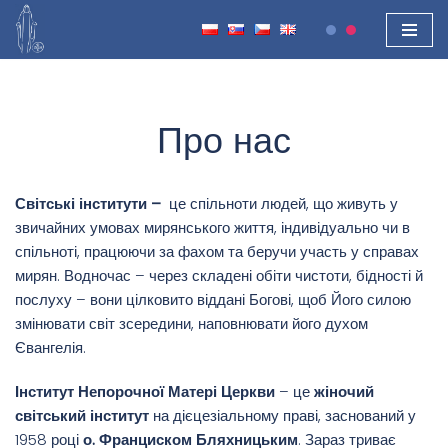
Перейти
до
вмісту
Про нас
Світські інститути –
це спільноти людей, що живуть у
звичайних умовах мирянського життя, індивідуально чи в
спільноті, працюючи за фахом та беручи участь у справах
мирян. Водночас – через складені обіти чистоти, бідності й
послуху – вони цілковито віддані Богові, щоб Його силою
змінювати світ зсередини, наповнювати його духом
Євангелія.
Інститут Непорочної Матері Церкви
– це
жіночий
світський інститут
на дієцезіальному праві, заснований у
1958 році
о. Франциском Бляхницьким
. Зараз триває