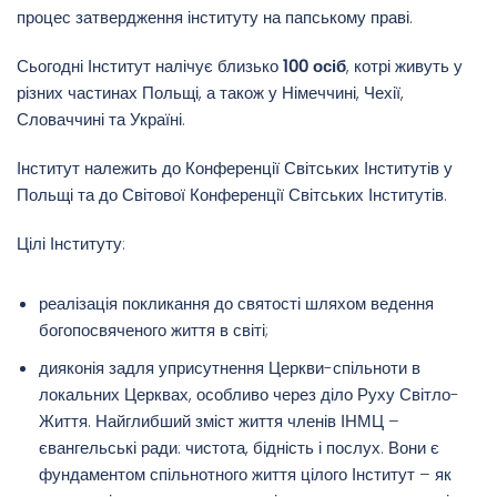
процес затвердження інституту на папському праві.
Сьогодні Інститут налічує близько
100 осіб
, котрі живуть у
різних частинах Польщі, а також у Німеччині, Чехії,
Словаччині та Україні.
Інститут належить до Конференції Світських Інститутів у
Польщі та до Світової Конференції Світських Інститутів.
Цілі Інституту:
реалізація покликання до святості шляхом ведення
богопосвяченого життя в світі;
дияконія задля уприсутнення Церкви-спільноти в
локальних Церквах, особливо через діло Руху Світло-
Життя. Найглибший зміст життя членів ІНМЦ –
євангельські ради: чистота, бідність і послух. Вони є
фундаментом спільнотного життя цілого Інститут – як