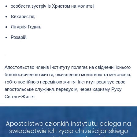
особиста зустріч із Христом на молитві;
Євхаристія;
Літургія Годин;
Розарій.
.
Апостольство членів Інституту полягає на свідченні їхнього
богопосвяченого життя, оживленого молитвою та метаноєю,
тобто постійною переміною життя. Інститут реалізує своє
апостольське служіння, передусім, через харизму Руху
Світло-Життя.
Apostolstwo członkiń Instytutu polega na
świadectwie ich życia chrześcijańskiego