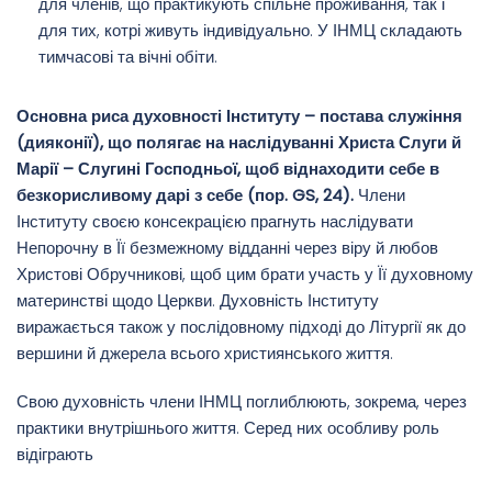
для членів, що практикують спільне проживання, так і
для тих, котрі живуть індивідуально. У ІНМЦ складають
тимчасові та вічні обіти.
Основна риса духовності Інституту – постава служіння
(дияконії), що полягає на наслідуванні Христа Слуги й
Марії – Слугині Господньої, щоб віднаходити себе в
безкорисливому дарі з себе (пор. GS, 24).
Члени
Інституту своєю консекрацією прагнуть наслідувати
Непорочну в Її безмежному відданні через віру й любов
Христові Обручникові, щоб цим брати участь у Її духовному
материнстві щодо Церкви. Духовність Інституту
виражається також у послідовному підході до Літургії як до
вершини й джерела всього християнського життя.
Свою духовність члени ІНМЦ поглиблюють, зокрема, через
практики внутрішнього життя. Серед них особливу роль
відіграють