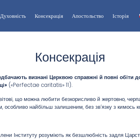
Духовність
Консекрація
Апостольство
Історія
Консекрація
ередбачають визнані Церквою справжні й повні обіти 
щі»
(«Perfectae caritatis» 11).
ітові, що можна любити безкорисливо й жертовно, черп
м, особливо найбільш залишеним, без зв’язку з кимось к
лени Інституту розуміють як безшлюбність задля Царства