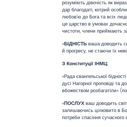
розуміють дівочість як вира
дар благодаті, котрий особ
любов’ю до Бога та всіх лю
це царство в умовах дочасно
чистоти, члени приймають за
«
БІДНІСТЬ
ваша доводить св
й прогресу, не стаючи їх нев
З Конституції ІНМЦ:
«Рада євангельської бідності
дусі Нагорної проповіді та 
вбожеством розбагатіли» (пор
«
ПОСЛУХ
ваш доводить світ
залишаючись цілковито в Бож
потреби спасіння сучасного с