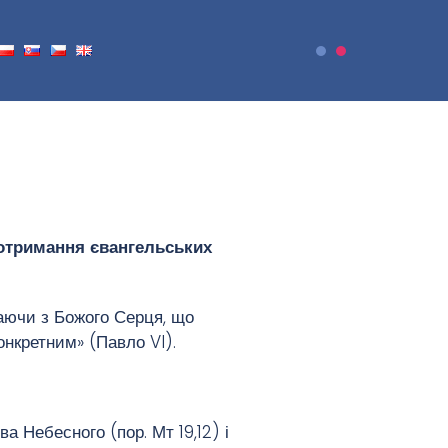
дотримання
євангельських
аючи з Божого Серця, що
онкретним» (Павло VI).
 Небесного (пор. Мт 19,12) і