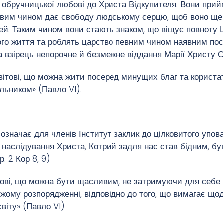
з обручницької любові до Христа Відкупителя. Вони прий
ливим чином дає свободу людському серцю, щоб воно щ
дей. Таким чином вони стають знаком, що віщує повноту
го життя та роблять царство певним чином наявним пос
 взірець непорочне й безмежне віддання Марії Христу О
ітові, що можна жити посеред минущих благ та користат
ільником» (Павло VI).
 означає для членів Інститут заклик до цілковитого упо
до наслідування Христа, Котрий задля нас став бідним, 
. 2 Кор 8, 9)
ові, що можна бути щасливим, не затримуючи для себе 
ому розпорядженні, відповідно до того, що вимагає щод
віту» (Павло VI)