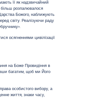
мають її як надзвичайний
е більш розпалювалося
 Царства Божого, наближують
еред світу. Реалізуючи раду
бручнику».
ися осягненнями цивілізації
вання на Боже Провидіння в
бувши багатим, щоб ми Його
права особистого вибору, а
енне життя, знаки часу,