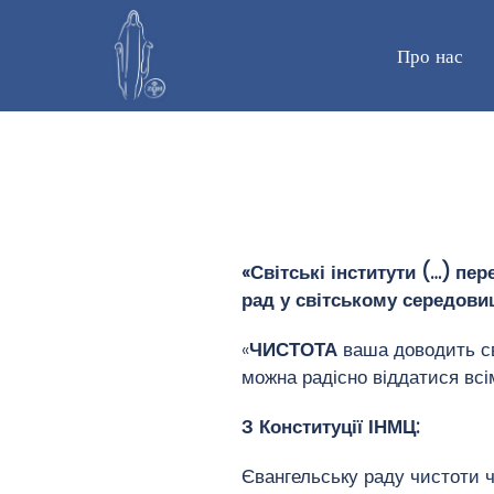
Про нас
Перейти
до
вмісту
«Світські інститути (…) п
рад у світському середови
«
ЧИСТОТА
ваша доводить св
можна радісно віддатися всі
З Конституції ІНМЦ:
Євангельську раду чистоти ч